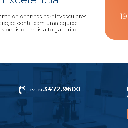
nto de doenças cardiovasculares,
Coração conta com uma equipe
ssionais do mais alto gabarito.
3472.9600

+55 19