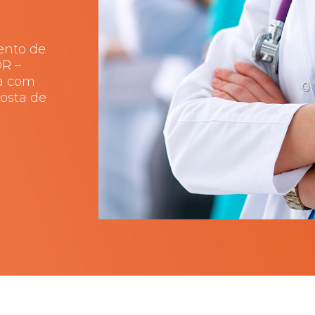
ento de
OR –
ta com
osta de
.