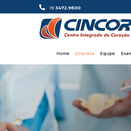

19
3472.9600
Home
Empresa
Equipe
Exa